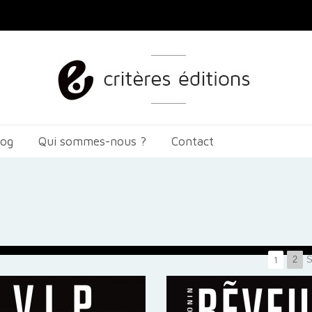
log
Qui sommes-nous ?
Contact
Précédent
1
2
S