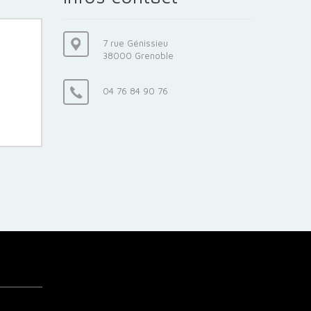
7 rue Génissieu
38000 Grenoble
04 76 84 90 76