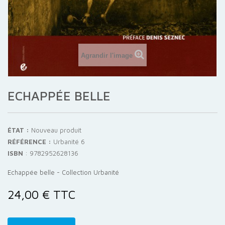
Agrandir l'image
ECHAPPÉE BELLE
ÉTAT :
Nouveau produit
RÉFÉRENCE :
Urbanité 6
ISBN
:
9782952628136
Echappée belle - Collection Urbanité
24,00 €
TTC