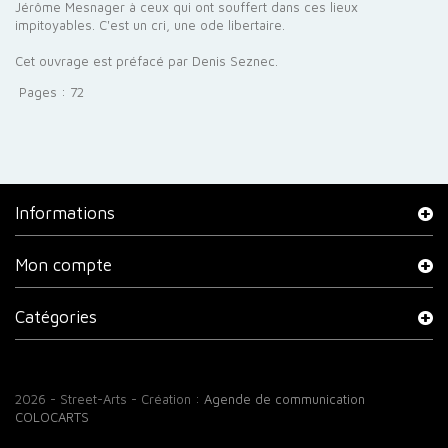
Jérôme Mesnager à ceux qui ont souffert dans ces lieux
impitoyables. C'est un cri, une ode libertaire.
Cet ouvrage est préfacé par Denis Seznec.
Pages : 72
Informations
Mon compte
Catégories
2026 - Street-Arts - Création :
Agende de communication
COLOCARTS