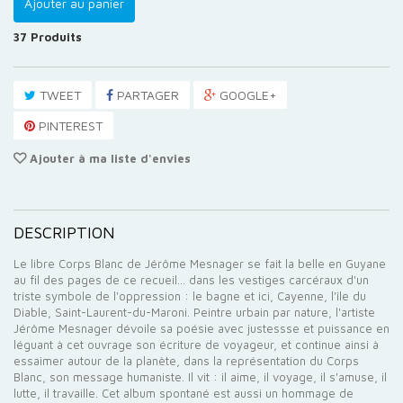
Ajouter au panier
37
Produits
TWEET
PARTAGER
GOOGLE+
PINTEREST
Ajouter à ma liste d'envies
DESCRIPTION
Le libre Corps Blanc de Jérôme Mesnager se fait la belle en Guyane
au fil des pages de ce recueil... dans les vestiges carcéraux d'un
triste symbole de l'oppression : le bagne et ici, Cayenne, l'île du
Diable, Saint-Laurent-du-Maroni. Peintre urbain par nature, l'artiste
Jérôme Mesnager dévoile sa poésie avec justessse et puissance en
léguant à cet ouvrage son écriture de voyageur, et continue ainsi à
essaimer autour de la planète, dans la représentation du Corps
Blanc, son message humaniste. Il vit : il aime, il voyage, il s'amuse, il
lutte, il travaille. Cet album spontané est aussi un hommage de