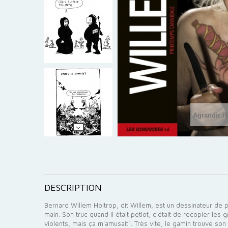
Agrandir l
DESCRIPTION
Bernard Willem Holtrop, dit Willem, est un dessinateur de p
main. Son truc quand il était petiot, c'était de recopier le
violents, mais ça m'amusait". Très vite, le gamin trouve son