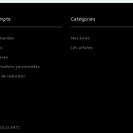
mpte
Catégories
mandes
Nos livres
rs
Les artistes
sses
mations personnelles
 de réduction
 COLOCARTS