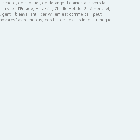
prendre, de choquer, de déranger l'opinion à travers la
s en vue : l'Enragé, Hara-Kiri, Charlie Hebdo, Siné Mensuel,
entil, bienveillant - car Willem est comme ça - peut-il
onovores" avec en plus, des tas de dessins inédits rien que