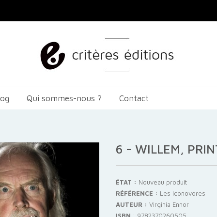
log
Qui sommes-nous ?
Contact
6 - WILLEM, PRI
ÉTAT :
Nouveau produit
RÉFÉRENCE :
Les Iconovores
AUTEUR :
Virginia Ennor
ISBN
:
9782370260505