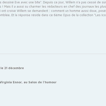
s dessiné Eve avec une bite". Depuis ce jour, Willem n'a pas cessé de sur
ais ! Mais il a aussi su charmer les rédacteurs en chef des journaux les plu
ui ont croisé Willem se demandent : comment un homme aussi doux, posé, g
 comblée. Et la réponse réside dans ce 6ème Opus de la collection "Les Ic
 le 21 décembre
irginia Ennor, au Salon de l'humour