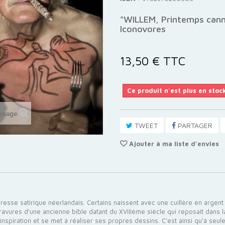
"WILLEM, Printemps canni
Iconovores
13,50 €
TTC
Ce produit n'est plus en stoc
'image
TWEET
PARTAGER
Ajouter à ma liste d'envies
resse satirique néerlandais. Certains naissent avec une cuillère en argen
s gravures d'une ancienne bible datant du XVIIIème siècle qui reposait dans 
 inspiration et se met à réaliser ses propres dessins. C'est ainsi qu'à seul