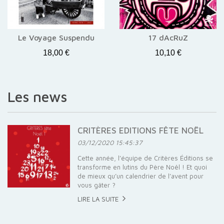
Le Voyage Suspendu
17 dAcRuZ
18,00 €
10,10 €
Les news
CRITÈRES EDITIONS FÊTE NOËL
03/12/2020 15:45:37
Cette année, l’équipe de Critères Éditions se
transforme en lutins du Père Noël ! Et quoi
de mieux qu’un calendrier de l’avent pour
vous gâter ?
LIRE LA SUITE