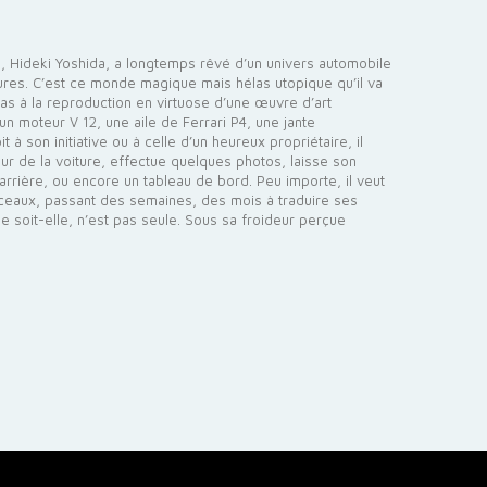
o, Hideki Yoshida, a longtemps rêvé d’un univers automobile
itures. C’est ce monde magique mais hélas utopique qu’il va
pas à la reproduction en virtuose d’une œuvre d’art
t un moteur V 12, une aile de Ferrari P4, une jante
à son initiative ou à celle d’un heureux propriétaire, il
our de la voiture, effectue quelques photos, laisse son
 arrière, ou encore un tableau de bord. Peu importe, il veut
pinceaux, passant des semaines, des mois à traduire ses
e soit-elle, n’est pas seule. Sous sa froideur perçue
.