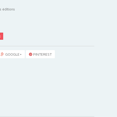
s éditions
k
GOOGLE+
PINTEREST