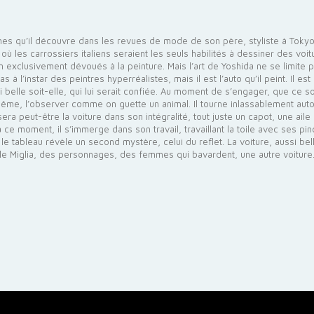
nnes qu’il découvre dans les revues de mode de son père, styliste à Toky
où les carrossiers italiens seraient les seuls habilités à dessiner des vo
n exclusivement dévoués à la peinture. Mais l’art de Yoshida ne se limite 
 à l’instar des peintres hyperréalistes, mais il est l’auto qu’il peint. Il es
elle soit-elle, qui lui serait confiée. Au moment de s’engager, que ce soit 
re même, l’observer comme on guette un animal. Il tourne inlassablement aut
ra peut-être la voiture dans son intégralité, tout juste un capot, une aile
à ce moment, il s’immerge dans son travail, travaillant la toile avec ses 
 tableau révèle un second mystère, celui du reflet. La voiture, aussi bell
ille Miglia, des personnages, des femmes qui bavardent, une autre voiture