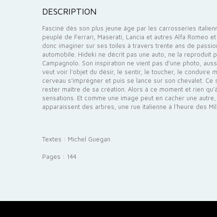
DESCRIPTION
Fasciné dès son plus jeune âge par les carrosseries italie
peuplé de Ferrari, Maserati, Lancia et autres Alfa Romeo et 
donc imaginer sur ses toiles à travers trente ans de passio
automobile. Hideki ne décrit pas une auto, ne la reproduit pas
Campagnolo. Son inspiration ne vient pas d’une photo, aussi b
veut voir l’objet du désir, le sentir, le toucher, le condui
cerveau s’imprégner et puis se lance sur son chevalet. Ce se
rester maître de sa création. Alors à ce moment et rien qu’
sensations. Et comme une image peut en cacher une autre, le
apparaissent des arbres, une rue italienne à l’heure des M
Textes : Michel Guegan
Pages : 144