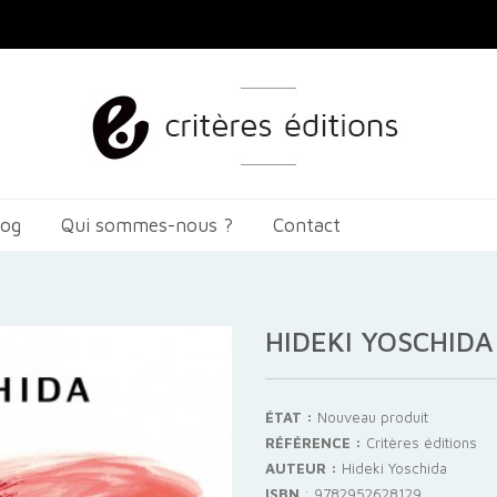
log
Qui sommes-nous ?
Contact
HIDEKI YOSCHIDA
ÉTAT :
Nouveau produit
RÉFÉRENCE :
Critères éditions
AUTEUR :
Hideki Yoschida
ISBN
:
9782952628129