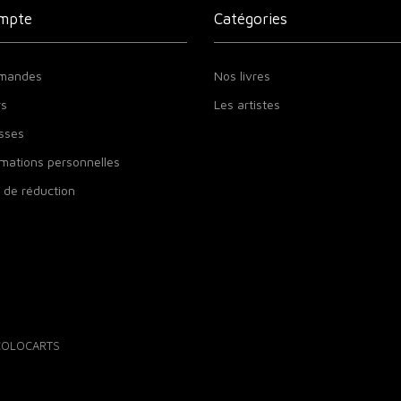
mpte
Catégories
mandes
Nos livres
rs
Les artistes
sses
mations personnelles
 de réduction
 COLOCARTS