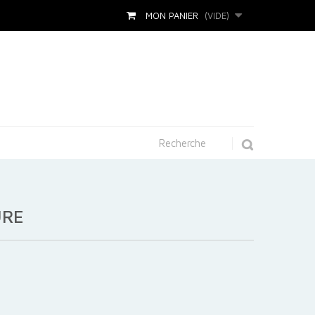
MON PANIER
(VIDE)
URE