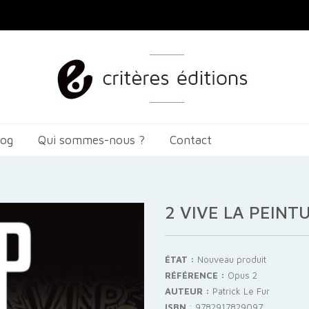
log
Qui sommes-nous ?
Contact
2 VIVE LA PEINT
ÉTAT :
Nouveau produit
RÉFÉRENCE :
Opus 2
AUTEUR :
Patrick Le Fur
ISBN
:
9782917829097