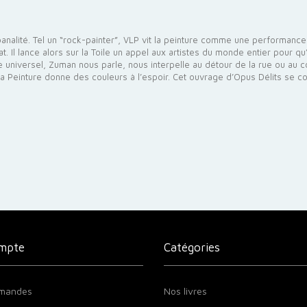
la banalité. Tel un “rock-painter”, VLP vit la peinture comme une performa
l lance alors sur la Toile un appel aux artistes du monde entier pour qu’il
 universel, Zuman nous parle, nous interpelle au détour de la rue ou au cœ
e La Peinture donne des couleurs à l’espoir. Cet ouvrage d’Opus Délits se c
mpte
Catégories
mandes
Nos livres