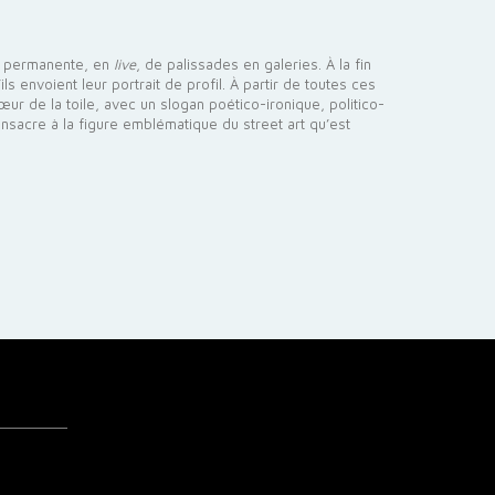
nce permanente, en
live
, de palissades en galeries.
À la fin
s envoient leur portrait de profil. À partir de toutes ces
ur de la toile, avec un slogan poético-ironique, politico-
onsacre à la figure emblématique du street art qu’est