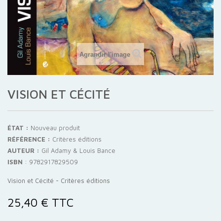
Agrandir l'image
VISION ET CÉCITÉ
ÉTAT :
Nouveau produit
RÉFÉRENCE :
Critères éditions
AUTEUR :
Gil Adamy & Louis Bance
ISBN
:
9782917829509
Vision et Cécité - Critères éditions
25,40 €
TTC