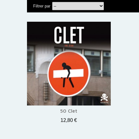
Filtrer par
50 Clet
12,80 €