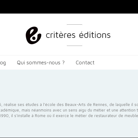
log
Qui sommes-nous ?
Contact
, réalise ses études à l'école des Beaux-Arts de Rennes, de laquelle il s
adémique, mais néanmoins avec un sens aigu du métier et une attention 
1990, il s'installe à Rome où il exerce le métier de restaurateur de meubl