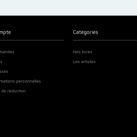
mpte
Catégories
mandes
Nos livres
rs
Les artistes
sses
mations personnelles
 de réduction