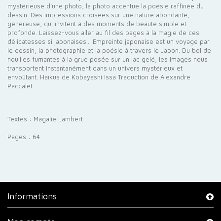
mystérieuse d’une photo, la photo accentue la poésie raffinée du
dessin. Des impressions croisées sur une nature abondante,
généreuse, qui invitent à des moments de beauté simple et
profonde. Laissez-vous aller au fil des pages à la magie de ces
délicatesses si japonaises… Empreinte japonaise est un voyage par
le dessin, la photographie et la poésie à travers le Japon. Du bol de
nouilles fumantes à la grue posée sur un lac gelé, les images nous
transportent instantanément dans un univers mystérieux et
envoûtant. Haïkus de Kobayashi Issa Traduction de Alexandre
Paccalet
Textes : Magalie Lambert
Pages : 64
Informations