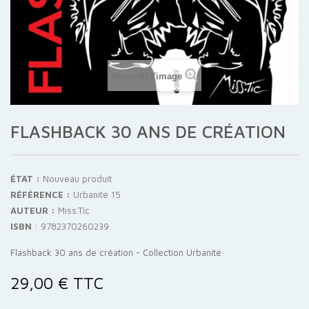
Agrandir l'image
FLASHBACK 30 ANS DE CRÉATION
ÉTAT :
Nouveau produit
RÉFÉRENCE :
Urbanité 15
AUTEUR :
Miss.Tic
ISBN
:
9782370260239
Flashback 30 ans de création - Collection Urbanité
29,00 €
TTC