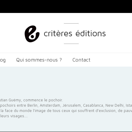
log
Qui sommes-nous ?
Contact
istian Guémy, commence le pochoir.
s pochoirs entre Berlin, Amsterdam, Jérusalem, Casablanca, New Delhi, Ist
à la face du monde l’image de tous ceux qui souffrent d’exclusion, de pau
leurs visages....