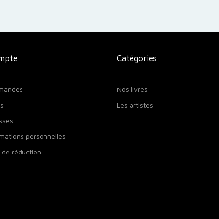
mpte
Catégories
mandes
Nos livres
rs
Les artistes
sses
mations personnelles
 de réduction