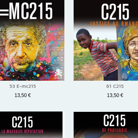
53 E-mc215
61 C215
13,50 €
13,50 €