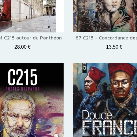
es! C215 autour du Panthéon
87 C215 - Concordance de
28,00 €
13,50 €