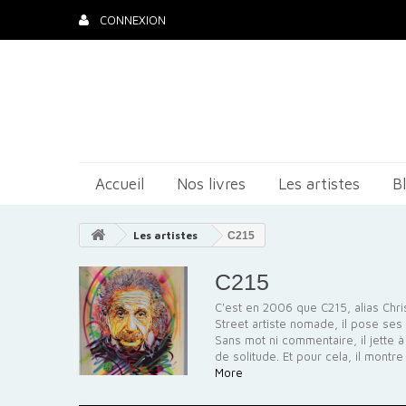
CONNEXION
Accueil
Nos livres
Les artistes
B
Les artistes
C215
C215
C'est en 2006 que C215, alias Chr
S
treet artiste nomade, il pose se
Sans mot ni commentaire, il jette 
de solitude. Et pour cela, il montre 
More