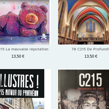
215 La mauvaise réputation
78 C215 De Profundi
13,50 €
13,50 €