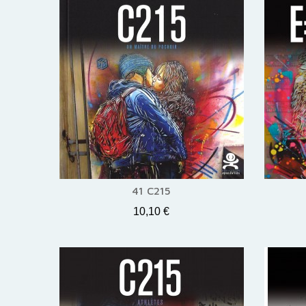
41 C215
10,10 €