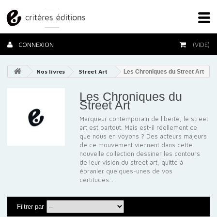
CONNEXION
(VIDE)
Nos livres
Street Art
Les Chroniques du Street Art
Les Chroniques du
Street Art
Marqueur contemporain de liberté, le street
art est partout. Mais est-il réellement ce
que nous en voyons ? Des acteurs majeurs
de ce mouvement viennent dans cette
nouvelle collection dessiner les contours
de leur vision du street art, quitte à
ébranler quelques-unes de vos
certitudes...
Filtrer par