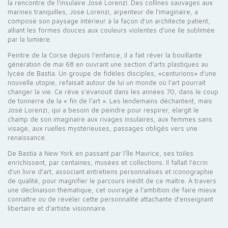
la rencontre de l'insulaire José Lorenzi. Des collines sauvages aux
marines tranquilles, José Lorenzi, arpenteur de l’imaginaire, a
composé son paysage intérieur à la façon d’un architecte patient,
alliant les formes douces aux couleurs violentes d’une île sublimée
par la lumière.
Peintre de la Corse depuis l’enfance, il a fait rêver la bouillante
génération de mai 68 en ouvrant une section d’arts plastiques au
lycée de Bastia. Un groupe de fidèles disciples, «centurions» d’une
nouvelle utopie, refaisait autour de lui un monde où l’art pourrait
changer la vie. Ce rêve s’évanouit dans les années 70, dans le coup
de tonnerre de la « fin de l’art ». Les lendemains déchantent, mais
José Lorenzi, qui a besoin de peindre pour respirer, élargit le
champ de son imaginaire aux rivages insulaires, aux femmes sans
visage, aux ruelles mystérieuses, passages obligés vers une
renaissance.
De Bastia à New York en passant par l’Île Maurice, ses toiles
enrichissent, par centaines, musées et collections. Il fallait l’écrin
d’un livre d’art, associant entretiens personnalisés et iconographie
de qualité, pour magnifier le parcours inédit de ce maître. À travers
une déclinaison thématique, cet ouvrage a l’ambition de faire mieux
connaître ou de révéler cette personnalité attachante d’enseignant
libertaire et d’artiste visionnaire.