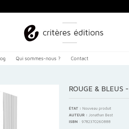
log
Qui sommes-nous ?
Contact
ROUGE & BLEUS 
ÉTAT :
Nouveau produit
AUTEUR :
Jonathan Best
ISBN
:
9782370260888