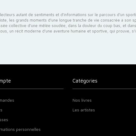
x lecteurs autant de sentiments et d’informations sur le parcours d’un spor
iste, les grands moments d’une longue tranche de vie consacrée à son spo
sée collective d’une mêlée soudée, dans la douleur du coup bas, et dans 
tous, un récit moderne d’une aventure humaine et sportive, qui prouve, s’i
mpte
Catégories
mandes
Nos livres
rs
Les artistes
sses
mations personnelles