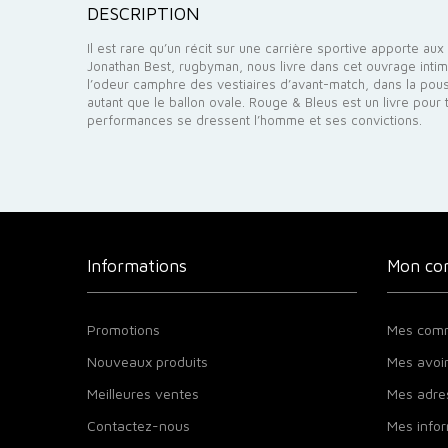
DESCRIPTION
Il est rare qu’un récit sur une carrière sportive apporte au
Jonathan Best, rugbyman, nous livre dans cet ouvrage intim
l’odeur camphre des vestiaires d’avant-match, dans la pous
autant que le ballon ovale. Rouge & Bleus est un livre pour 
performances se dressent l’homme et ses convictions.
Informations
Mon co
Promotions
Mes com
Nouveaux produits
Mes avoi
Meilleures ventes
Mes adre
Contactez-nous
Mes infor