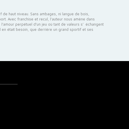
tif de haut niveau. Sans ambages, ni langue de bois,
rt. Avec franchise et recul, l’auteur nous amène dans
l’amour perpétuel d’un jeu où tant de valeurs s’ échangent
l en était besoin, que derrière un grand sportif et ses