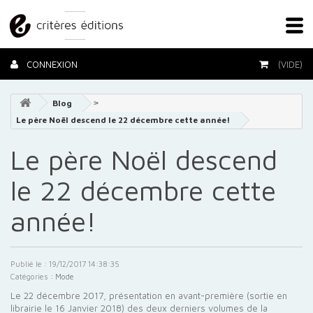
CONNEXION
(VIDE)
Blog
> >
Le père Noël descend le 22 décembre cette année!
Le père Noël descend
le 22 décembre cette
année!
Publié le : 19/12/2017 14:38:35
Catégories :
Mode
Le 22 décembre 2017, présentation en avant-première (sortie en
librairie le 16 Janvier 2018) des deux derniers volumes de la