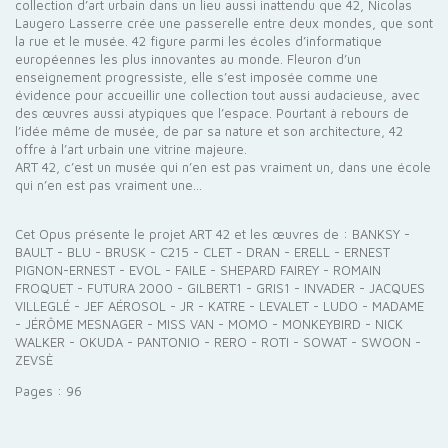
collection d’art urbain dans un lieu aussi inattendu que 42, Nicolas
Laugero Lasserre crée une passerelle entre deux mondes, que sont
la rue et le musée. 42 figure parmi les écoles d’informatique
européennes les plus innovantes au monde. Fleuron d’un
enseignement progressiste, elle s’est imposée comme une
évidence pour accueillir une collection tout aussi audacieuse, avec
des œuvres aussi atypiques que l’espace. Pourtant à rebours de
l’idée même de musée, de par sa nature et son architecture, 42
offre à l’art urbain une vitrine majeure.
ART 42, c’est un musée qui n’en est pas vraiment un, dans une école
qui n’en est pas vraiment une…
Cet Opus présente le projet ART 42 et les œuvres de : BANKSY -
BAULT - BLU - BRUSK - C215 - CLET - DRAN - ERELL - ERNEST
PIGNON-ERNEST - EVOL - FAILE - SHEPARD FAIREY - ROMAIN
FROQUET - FUTURA 2000 - GILBERT1 - GRIS1 - INVADER - JACQUES
VILLEGLÉ - JEF AÉROSOL - JR - KATRE - LEVALET - LUDO - MADAME
- JÉRÔME MESNAGER - MISS VAN - MOMO - MONKEYBIRD - NICK
WALKER - OKUDA - PANTONIO - RERO - ROTI - SOWAT - SWOON -
ZEVSÈ
Pages : 96