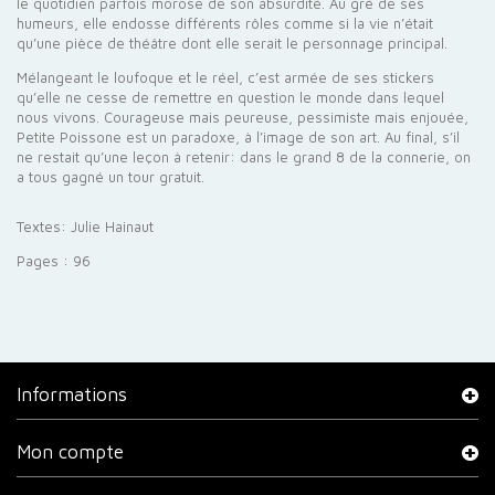
le quotidien parfois morose de son absurdité. Au gré de ses
humeurs, elle endosse différents rôles comme si la vie n’était
qu’une pièce de théâtre dont elle serait le personnage principal.
Mélangeant le loufoque et le réel, c’est armée de ses stickers
qu’elle ne cesse de remettre en question le monde dans lequel
nous vivons. Courageuse mais peureuse, pessimiste mais enjouée,
Petite Poissone est un paradoxe, à l’image de son art. Au final, s’il
ne restait qu’une leçon à retenir: dans le grand 8 de la connerie, on
a tous gagné un tour gratuit.
Textes: Julie Hainaut
Pages : 96
Informations
Mon compte