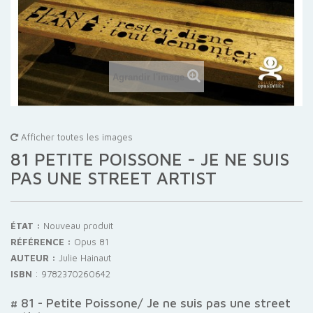
Agrandir l'image
Afficher toutes les images
81 PETITE POISSONE - JE NE SUIS
PAS UNE STREET ARTIST
ÉTAT :
Nouveau produit
RÉFÉRENCE :
Opus 81
AUTEUR :
Julie Hainaut
ISBN
:
9782370260642
# 81 - Petite Poissone/ Je ne suis pas une street