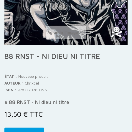
Agrandir l'image
88 RNST - NI DIEU NI TITRE
ÉTAT :
Nouveau produit
AUTEUR :
Chrixcel
ISBN
:
9782370260796
# 88 RNST - Ni dieu ni titre
13,50 €
TTC