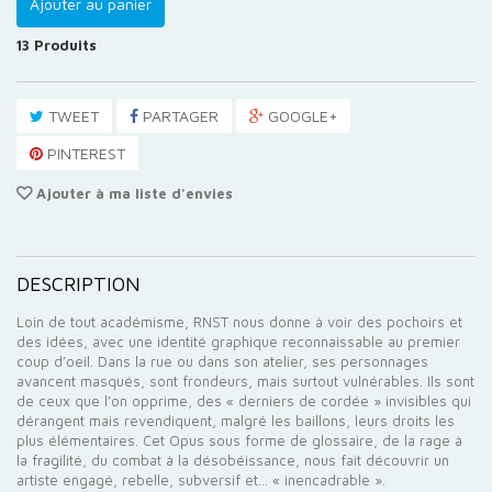
Ajouter au panier
13
Produits
TWEET
PARTAGER
GOOGLE+
PINTEREST
Ajouter à ma liste d'envies
DESCRIPTION
Loin de tout académisme, RNST nous donne à voir des pochoirs et
des idées, avec une identité graphique reconnaissable au premier
coup d’oeil. Dans la rue ou dans son atelier, ses personnages
avancent masqués, sont frondeurs, mais surtout vulnérables. Ils sont
de ceux que l’on opprime, des « derniers de cordée » invisibles qui
dérangent mais revendiquent, malgré les baillons, leurs droits les
plus élémentaires. Cet Opus sous forme de glossaire, de la rage à
la fragilité, du combat à la désobéissance, nous fait découvrir un
artiste engagé, rebelle, subversif et... « inencadrable ».