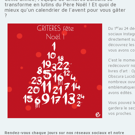
transforme en lutins du Père Noël ! Et quoi de
mieux qu’un calendrier de l’avent pour vous gâter
?
er
Du 1
au 24 dé
sociaux Insta
directement sur
découvrez les
vous avons c
C’est le mome
redécouvrir no
livres d’art : 
Obscura Lucida
nombreux ouvr
emblématiques 
avons édités.
Vous pouvez l
gardera le secr
vos proches.
Rendez-vous chaque jours sur nos réseaux sociaux et notre