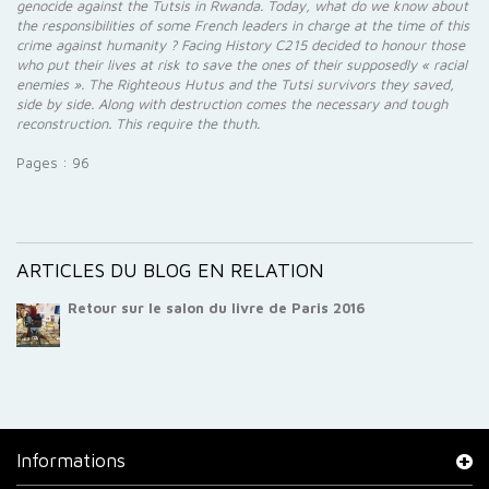
genocide against the Tutsis in Rwanda. Today, what do we know about
the responsibilities of some French leaders in charge at the time of this
crime against humanity ? Facing History C215 decided to honour those
who put their lives at risk to save the ones of their supposedly « racial
enemies ». The Righteous Hutus and the Tutsi survivors they saved,
side by side. Along with destruction comes the necessary and tough
reconstruction. This require the thuth.
Pages : 96
ARTICLES DU BLOG EN RELATION
Retour sur le salon du livre de Paris 2016
Informations