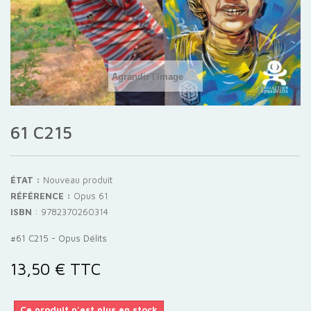
Agrandir l'image
61 C215
ÉTAT :
Nouveau produit
RÉFÉRENCE :
Opus 61
ISBN
:
9782370260314
#61 C215 - Opus Délits
13,50 €
TTC
Ce produit n'est plus en stock