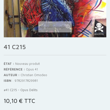
Agrandir l'image
41 C215
ÉTAT :
Nouveau produit
RÉFÉRENCE :
Opus 41
AUTEUR :
Christian Omodeo
ISBN
:
9782917829981
#41 C215 - Opus Délits
10,10 €
TTC