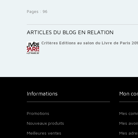
Pages : 96
ARTICLES DU BLOG EN RELATION
Critères Editions au salon du Livre de Paris 20
Informations
Mon co
Promotions
Mes com
Nouveaux produits
Mes avoi
Meilleures ventes
Mes adre