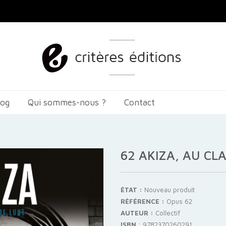
log
Qui sommes-nous ?
Contact
62 AKIZA, AU CL
ÉTAT :
Nouveau produit
RÉFÉRENCE :
Opus 62
AUTEUR :
Collectif
ISBN
:
9782370260291