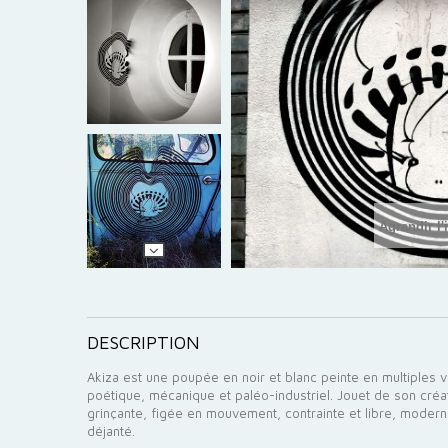
Agrandir l
DESCRIPTION
Akiza est une poupée en noir et blanc peinte en multiples va
poétique, mécanique et paléo-industriel. Jouet de son créa
grinçante, figée en mouvement, contrainte et libre, moderne e
déjanté.