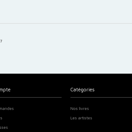
17
mpte
Catégories
mandes
Nos livres
rs
Les artistes
sses