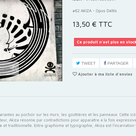
#62 AKIZA - Opus Délits
13,50 €
TTC
Ce produit n'est plus en stoc
TWEET
PARTAGER
'image
Ajouter à ma liste d'envies
riantes au pochoir sur les murs, les gouttières et les panneaux. Cette icôn
teur, Akiza résonne par contradictions pour apparaître à la fois expressi
t traditionnelle. Entre graphisme et typographie, Akiza est l'incarnation v