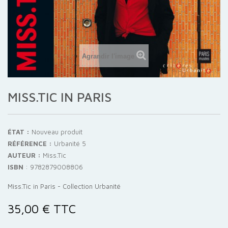
Agrandir l'image
MISS.TIC IN PARIS
ÉTAT :
Nouveau produit
RÉFÉRENCE :
Urbanité 5
AUTEUR :
Miss.Tic
ISBN
:
9782879008806
Miss.Tic in Paris - Collection Urbanité
35,00 €
TTC