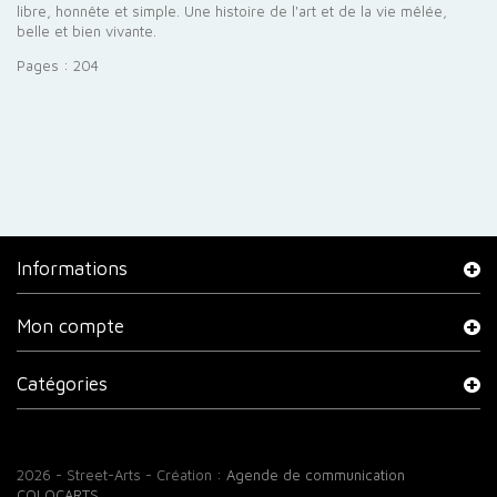
libre, honnête et simple. Une histoire de l'art et de la vie mêlée,
belle et bien vivante.
Pages : 204
Informations
Mon compte
Catégories
2026 - Street-Arts - Création :
Agende de communication
COLOCARTS