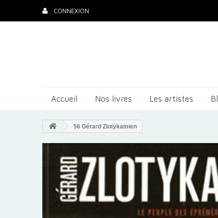
CONNEXION
Accueil
Nos livres
Les artistes
B
56 Gérard Zlotykamien