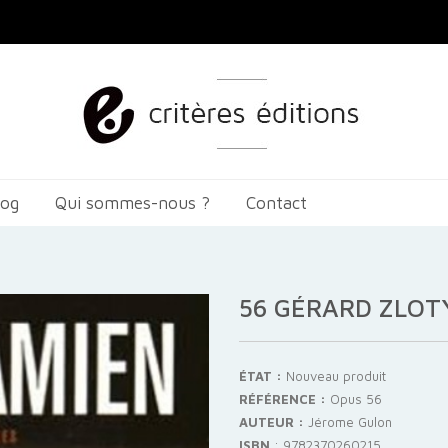
log
Qui sommes-nous ?
Contact
56 GÉRARD ZLOT
ÉTAT :
Nouveau produit
RÉFÉRENCE :
Opus 56
AUTEUR :
Jérome Gulon
ISBN
:
9782370260215