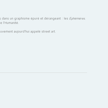
res dans un graphisme épuré et dérangeant : les
Éphémères
.
de l’Humanité.
vement aujourd’hui appelé street art.