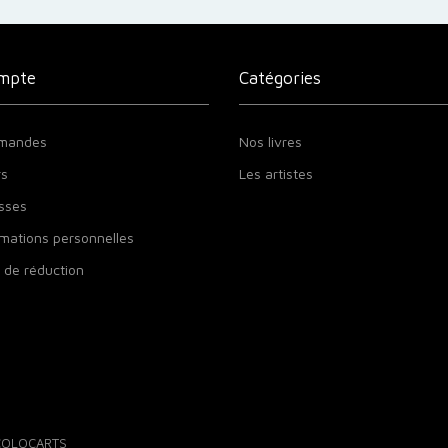
mpte
Catégories
mandes
Nos livres
rs
Les artistes
sses
mations personnelles
 de réduction
 COLOCARTS