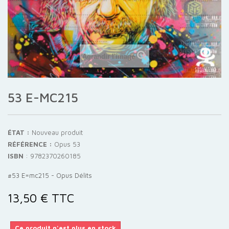
Agrandir l'image
53 E-MC215
ÉTAT :
Nouveau produit
RÉFÉRENCE :
Opus 53
ISBN
:
9782370260185
#53 E=mc215 - Opus Délits
13,50 €
TTC
Ce produit n'est plus en stock