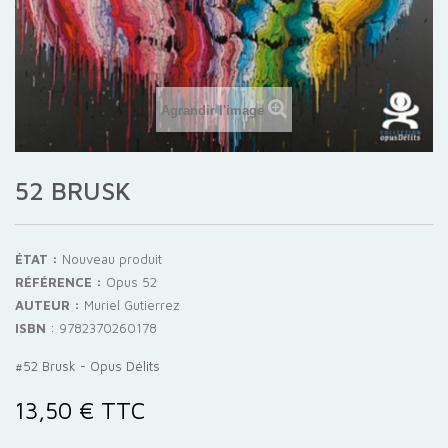
Agrandir l'image
52 BRUSK
ÉTAT :
Nouveau produit
RÉFÉRENCE :
Opus 52
AUTEUR :
Muriel Gutierrez
ISBN
:
9782370260178
#52 Brusk - Opus Délits
13,50 €
TTC