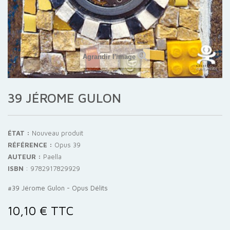
Agrandir l'image
39 JÉROME GULON
ÉTAT :
Nouveau produit
RÉFÉRENCE :
Opus 39
AUTEUR :
Paella
ISBN
:
9782917829929
#39 Jérome Gulon - Opus Délits
10,10 €
TTC