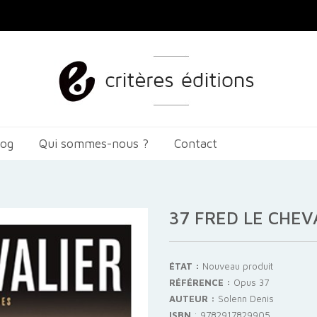
log
Qui sommes-nous ?
Contact
37 FRED LE CHEV
ÉTAT :
Nouveau produit
RÉFÉRENCE :
Opus 37
AUTEUR :
Solenn Denis
ISBN
:
9782917829905