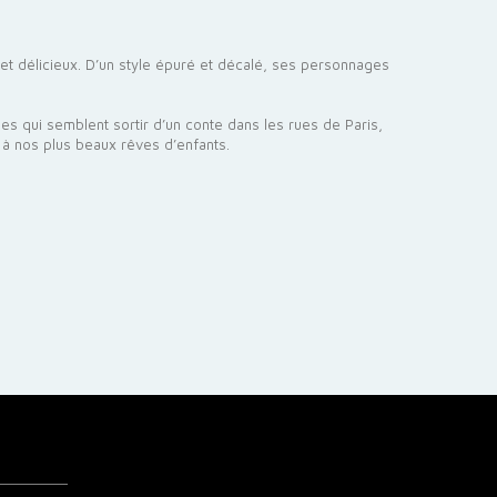
e et délicieux. D’un style épuré et décalé, ses personnages
s qui semblent sortir d’un conte dans les rues de Paris,
nt à nos plus beaux rêves d’enfants.