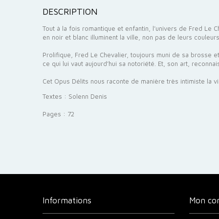
DESCRIPTION
Tout à la fois romantique et enfantin, l’univers de Fred Le
en noir et blanc illuminent la ville, non pas de leurs couleur
Prolifique, Fred Le Chevalier, toujours muni de sa brosse 
ce qui lui vaut aujourd’hui sa notoriété. Et, son art, reconn
Cet Opus Délits nous raconte de manière très intimiste la vi
Textes : Solenn Denis
Pages : 72
Informations
Mon co