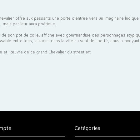
 Chevalier offre aux passants une porte d’entrée vers un imaginaire ludiqu
s, mais par leur aura poétique.
et de son pot de colle, affiche avec gourmandise des personnages atypique
aissable entre tous, introduit dans la ville un vent de liberté, nous renvoya
e et l’œuvre de ce grand Chevalier du street art.
mpte
Catégories