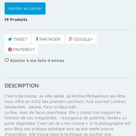
Ajouter au panier
19
Produits
TWEET
PARTAGER
GOOGLE+
PINTEREST
Ajouter à ma liste d'envies
DESCRIPTION
C’est à Barcelone, sa ville natale, qu’Andrea Michaelsson aka Btoy
nous offre en 2002 ses premiers pochoirs. Puis suivront Londres,
Amsterdam, Jakarta, Paris ou Beyrouth…
La Rue, mais de façon anarchique. Elle y choisit son support en
fonction de ses irrégularités : résurgence de publicité, fenêtre ou
porte dégondée. C’est l’art du « mur trouvé ». Si la photographie est
pour Btoy une pratique artistique ainsi qu’une réelle source
d’inspiration, elle trouve dans la technique du pochoir une