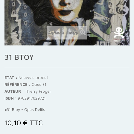
Agrandir l'image
31 BTOY
ÉTAT :
Nouveau produit
RÉFÉRENCE :
Opus 31
AUTEUR :
Thierry Froger
ISBN
:
9782917829721
#31 Btoy - Opus Délits
10,10 €
TTC