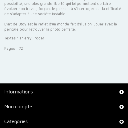
possibilité, une plus grande liberté qui lui permettent de faire
évoluer son travail, forçant le passant à s’interroger sur la difficulté
de s’adapter à une société instable.
L’art de Btoy est le reflet d’un monde fait d’illusion. Jouer avec la
peinture pour retrouver la photo parfaite.
Textes : Thierry Froger
Pages : 72
Informations
Mon compte
Catégories