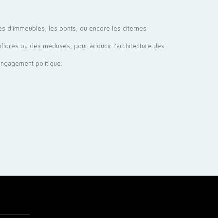
des d’immeubles, les ponts, ou encore les citernes
ssiflores ou des méduses, pour adoucir l’architecture des
e engagement politique.