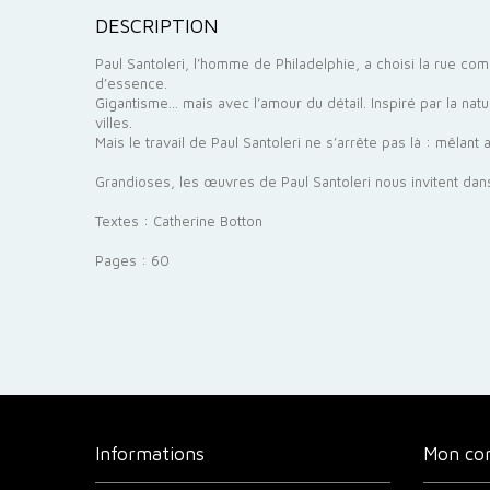
DESCRIPTION
Paul Santoleri, l’homme de Philadelphie, a choisi la rue co
d’essence.
Gigantisme… mais avec l’amour du détail. Inspiré par la natu
villes.
Mais le travail de Paul Santoleri ne s’arrête pas là : mêlant 
Grandioses, les œuvres de Paul Santoleri nous invitent dans
Textes : Catherine Botton
Pages : 60
Informations
Mon co