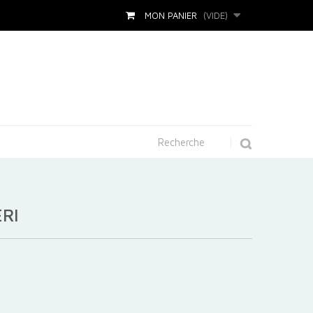
MON PANIER
(VIDE)
RI