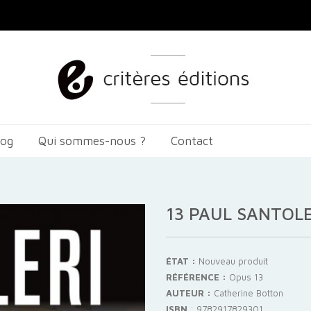
log
Qui sommes-nous ?
Contact
13 PAUL SANTOLE
ÉTAT :
Nouveau produit
RÉFÉRENCE :
Opus 13
AUTEUR :
Catherine Botton
ISBN
:
9782917829301