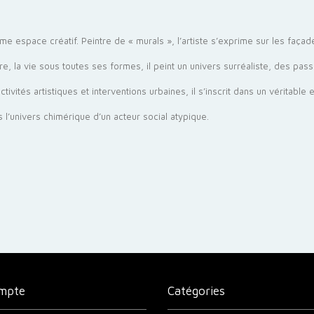
mme espace créatif. Peintre de « murals », l’artiste s’exprime sur les faça
re, la vie sous toutes ses formes, il peint un univers surréaliste, des pa
activités artistiques et interventions urbaines, il s’inscrit dans un véritabl
 l’univers chimérique d’un acteur social atypique.
mpte
Catégories