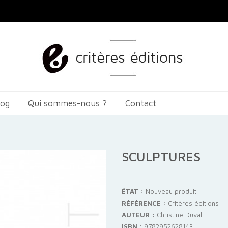
log
Qui sommes-nous ?
Contact
SCULPTURES
ÉTAT :
Nouveau produit
RÉFÉRENCE :
Critères éditions
AUTEUR :
Christine Duval
ISBN
:
9782952628143