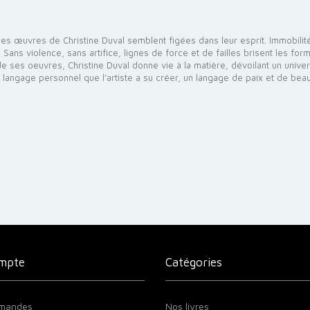
les œuvres de Christine Duval semblent figées dans leur esprit. Immobilité 
Sans violence, sans artifice, lignes de force et de failles brisent les f
 de ses oeuvres, Christine Duval donne vie à la matière, dévoilant un unive
langage personnel que l’artiste a su créer, un langage de paix et de beaut
mpte
Catégories
mandes
Nos livres