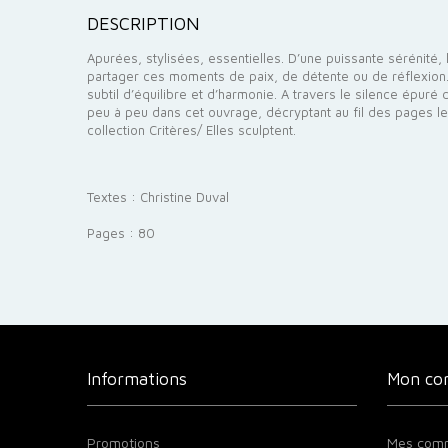
DESCRIPTION
Apurées, stylisées, essentielles. D’une puissante sérénité, 
partager ces moments de paix, de détente ou de réflexion. 
subtil d’équilibre et d’harmonie. A travers le silence épuré
peu à peu dans cet ouvrage, décryptant au fil des pages le 
collection Critères/ Elles sculptent.
Textes : Christine Duval
Pages : 80
Informations
Mon co
Promotions
Mes com