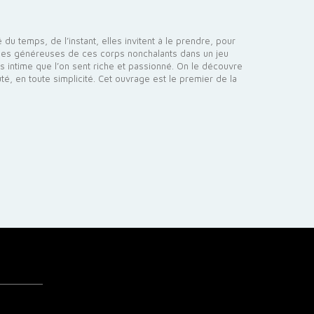
du temps, de l’instant, elles invitent à le prendre, pour
ormes généreuses de ces corps nonchalants dans un jeu
rs intime que l’on sent riche et passionné. On le découvre
é, en toute simplicité. Cet ouvrage est le premier de la